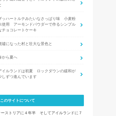
と
ザッハートルテみたいなさっぱり味 小麦粉
未使用 アーモンドパウダーで作るシンプル
なチョコレートケーキ
廃墟になった村と壮大な景色と
春から夏へ
アイルランドは初夏 ロックダウンの緩和が
少しずつ進んでいます
このサイトについて
オーストリアに４年半 そしてアイルランドに７