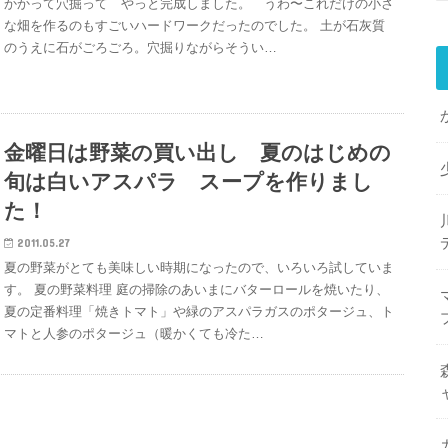
かかって穴掘って やっと完成しました。 うわ〜これだけの小さ
な畑を作るのもすごいハードワークだったのでした。 土が石灰質
のうえに石がごろごろ。穴掘りながらそうい…
金曜日は野菜の買い出し 夏のはじめの
旬は白いアスパラ スープを作りまし
た！
2011.05.27
夏の野菜がとても美味しい時期になったので、いろいろ試していま
す。 夏の野菜料理 庭の掃除のあいまにバターロールを焼いたり、
夏の定番料理「焼きトマト」や緑のアスパラガスのポタージュ、ト
マトと人参のポタージュ（暖かくても冷た…