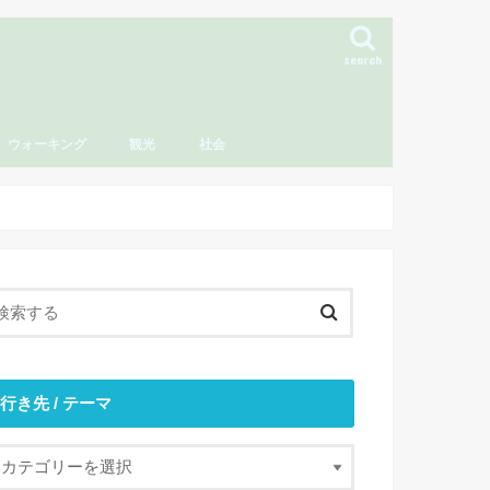
search
ウォーキング
観光
社会
行き先 / テーマ