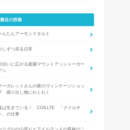
最近の投稿
かんたんアーモンドタルト
少しずつ戻る日常
川沿いに広がる庭園マウントアッシャーガー
デン
マーガレットさんの家のヴィンテージショッ
プ 掘り出し物にわくわく
森は生きている！ COILLTE 「クイルチ
ャ」の仕事
カリグ山の山登りとアイルランドの森林のこ