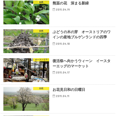
自然
熊韮の花 深まる新緑
2011.04.19
自然
ぶどうの木の芽 オーストリアのワ
インの産地ブルゲンランドの四季
2011.04.18
オーストリア
復活祭へ向かうウィーン イースタ
ーエッグのマーケット
2011.04.17
自然
お花見日和の日曜日
2011.04.11