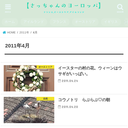
menu
search
ホーム
アイルランド
フランス
オーストリア
イギリス
HOME
2011年
4月
2011年4月
オーストリア
イースターの村の花。ウィーンはウ
サギがいっぱい。
2011.04.24
自然
コウノトリ らぶらぶ♡の朝
2011.04.20