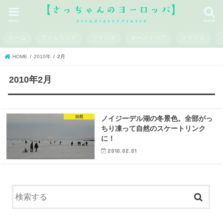
menu
search
ホーム
アイルランド
フランス
オーストリア
イギリス
HOME
2010年
2月
2010年2月
自然
ノイジーデル湖の冬景色。全部がっ
ちり凍って自然のスケートリンク
に！
2010.02.01