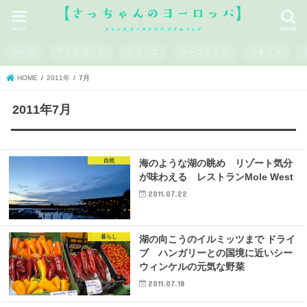
menu
search
ホーム
アイルランド
フランス
オーストリア
イギリス
HOME
2011年
7月
2011年7月
自然
海のような湖の眺め リゾート気分
が味わえる レストランMole West
2011.07.22
暮らし
湖の向こうのイルミッツまで ドライ
ブ ハンガリーとの国境に近いシー
ウィンケルの元気な野菜
2011.07.18