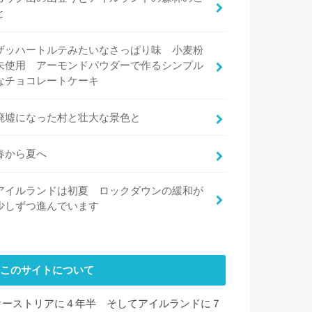
と
ザッハートルテみたいなさっぱり味 小麦粉
未使用 アーモンドパウダーで作るシンプル
なチョコレートケーキ
廃墟になった村と壮大な景色と
春から夏へ
アイルランドは初夏 ロックダウンの緩和が
少しずつ進んでいます
このサイトについて
オーストリアに４年半 そしてアイルランドに７