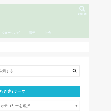
search
ウォーキング
観光
社会
行き先 / テーマ