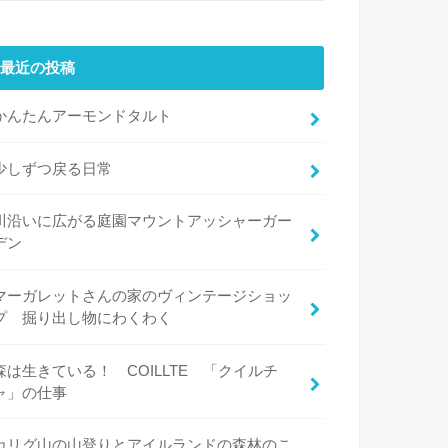
最近の投稿
かんたんアーモンドタルト
少しずつ戻る日常
川沿いに広がる庭園マウントアッシャーガー
デン
マーガレットさんの家のヴィンテージショッ
プ 掘り出し物にわくわく
森は生きている！ COILLTE 「クイルチ
ャ」の仕事
カリグ山の山登りとアイルランドの森林のこ