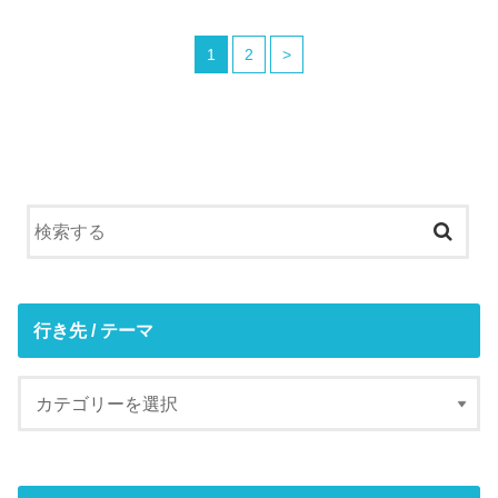
1
2
>
行き先 / テーマ