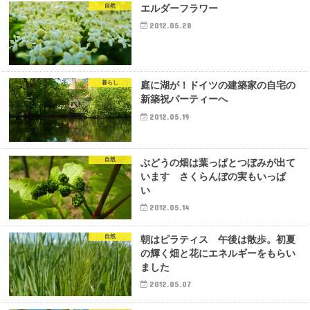
自然
エルダーフラワー
2012.05.28
暮らし
庭に湖が！ドイツの建築家の自宅の
新築祝パーティーへ
2012.05.19
自然
ぶどうの畑は葉っぱとつぼみが出て
います さくらんぼの実もいっぱ
い
2012.05.14
自然
朝はピラティス 午後は散歩。初夏
の輝く畑と花にエネルギーをもらい
ました
2012.05.07