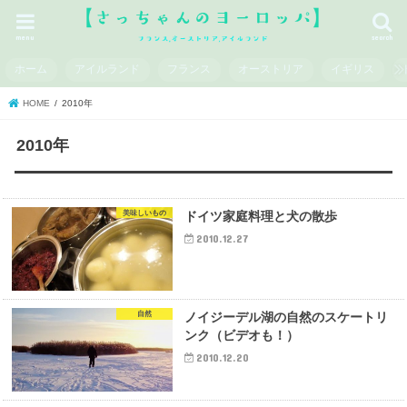
menu
search
ホーム
アイルランド
フランス
オーストリア
イギリス
HOME
2010年
2010年
美味しいもの
ドイツ家庭料理と犬の散歩
2010.12.27
自然
ノイジーデル湖の自然のスケートリ
ンク（ビデオも！）
2010.12.20