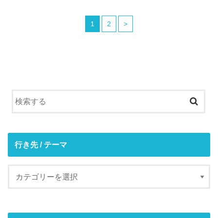
1
2
>
行き先 / テーマ