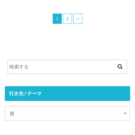
1
2
>
行き先 / テーマ