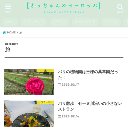
menu
search
ホーム
アイルランド
フランス
オーストリア
イギリス
HOME
旅
旅
旅
パリの植物園は王様の薬草園だっ
た！
2020.02.17
フランス
パリ散歩 セーヌ川沿いの小さなレ
ストラン
2020.02.14