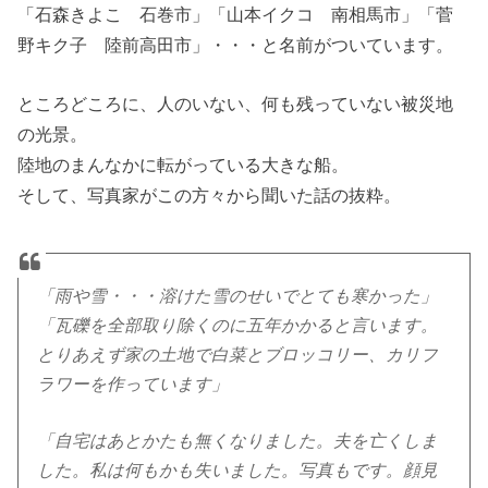
「石森きよこ 石巻市」「山本イクコ 南相馬市」「菅
野キク子 陸前高田市」・・・と名前がついています。
ところどころに、人のいない、何も残っていない被災地
の光景。
陸地のまんなかに転がっている大きな船。
そして、写真家がこの方々から聞いた話の抜粋。
「雨や雪・・・溶けた雪のせいでとても寒かった」
「瓦礫を全部取り除くのに五年かかると言います。
とりあえず家の土地で白菜とブロッコリー、カリフ
ラワーを作っています」
「自宅はあとかたも無くなりました。夫を亡くしま
した。私は何もかも失いました。写真もです。顔見