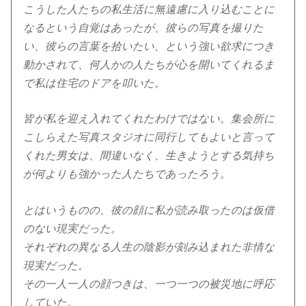
こうした人たちの私生活に無遠慮に入り込むことに
なるという自覚はあったが、彼らの写真を撮りた
い、彼らの言葉を拾いたい、という強い欲求につき
動かされて、何人かの人たちが心を開いてくれるま
で私は住宅のドアを叩いた。
皆が私を迎え入れてくれたわけではない。集会所に
こしらえた写真スタジオに同行してもよいと言って
くれた男女は、間違いなく、生きようとする気持ち
が何よりも強かった人たちであったろう。
とはいうものの、彼の顔に私が読み取ったのは仮借
のない現実だった。
それぞれの異なる人生の陰影が刻み込まれた非情な
現実だった。
その一人一人の顔つきは、一つ一つの被災地に呼応
していた。