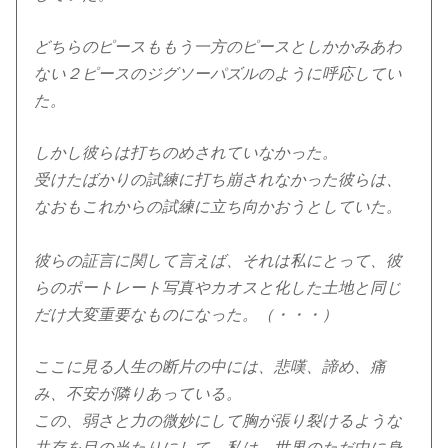
どちらのピースももう一方のピースとしかかみあわ
ない２ピースのジグソーパズルのように呼応してい
た。
しかし彼らは打ちのめされていなかった。
受けたばかりの試練に打ち崩されなかった彼らは、
なおもこれからの試練に立ち向かおうとしていた。
彼らの証言に関して言えば、それは私にとって、彼
らのポートレート写真やカオスと化した土地と同じ
だけ大変重要なものになった。（・・・）
ここに見る人生の断片の中には、悲嘆、諦め、痛
み、不安が隣りあっている。
この、弱さと力の微妙にして胸が張り裂けるような
共存を目の当たりにして、私は、世界のただ中に身