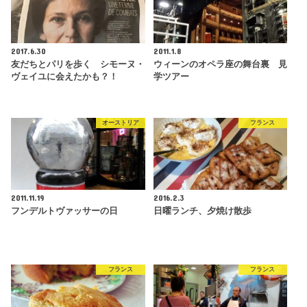
2017.6.30
2011.1.8
友だちとパリを歩く シモーヌ・
ウィーンのオペラ座の舞台裏 見
ヴェイユに会えたかも？！
学ツアー
オーストリア
フランス
2011.11.19
2016.2.3
フンデルトヴァッサーの日
日曜ランチ、夕焼け散歩
フランス
フランス