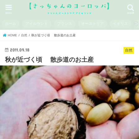
menu
search
ホーム
アイルランド
フランス
オーストリア
イギリス
HOME
自然
秋が近づく頃 散歩道のお土産
2011.09.18
自然
秋が近づく頃 散歩道のお土産