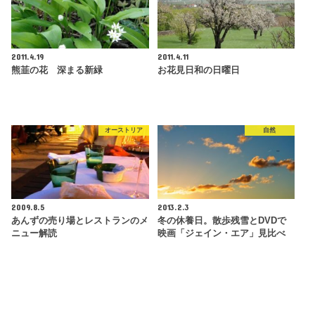
2011.4.19
2011.4.11
熊韮の花 深まる新緑
お花見日和の日曜日
オーストリア
自然
2009.8.5
2013.2.3
あんずの売り場とレストランのメ
冬の休養日。散歩残雪とDVDで
ニュー解読
映画「ジェイン・エア」見比べ