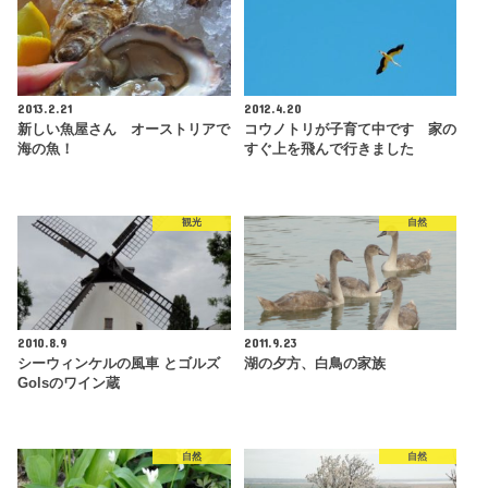
2013.2.21
2012.4.20
新しい魚屋さん オーストリアで
コウノトリが子育て中です 家の
海の魚！
すぐ上を飛んで行きました
観光
自然
2010.8.9
2011.9.23
シーウィンケルの風車 とゴルズ
湖の夕方、白鳥の家族
Golsのワイン蔵
自然
自然