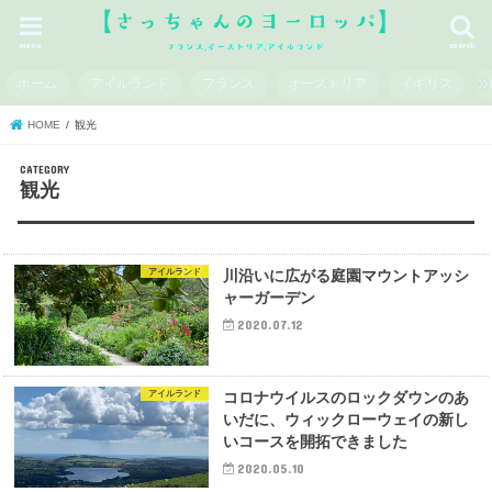
menu
search
ホーム
アイルランド
フランス
オーストリア
イギリス
HOME
観光
観光
アイルランド
川沿いに広がる庭園マウントアッシ
ャーガーデン
2020.07.12
アイルランド
コロナウイルスのロックダウンのあ
いだに、ウィックローウェイの新し
いコースを開拓できました
2020.05.10