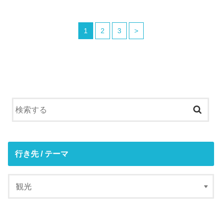
1
2
3
>
行き先 / テーマ