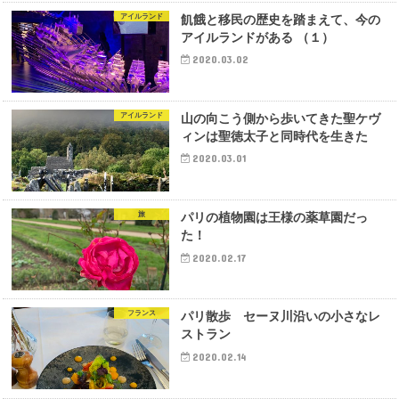
アイルランド
飢餓と移民の歴史を踏まえて、今の
アイルランドがある （１）
2020.03.02
アイルランド
山の向こう側から歩いてきた聖ケヴ
ィンは聖徳太子と同時代を生きた
2020.03.01
旅
パリの植物園は王様の薬草園だっ
た！
2020.02.17
フランス
パリ散歩 セーヌ川沿いの小さなレ
ストラン
2020.02.14