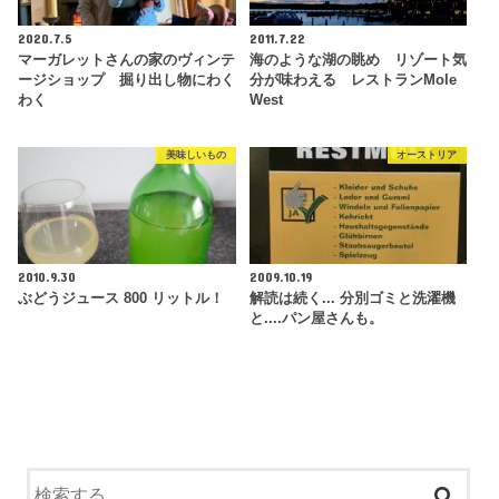
2020.7.5
2011.7.22
マーガレットさんの家のヴィンテ
海のような湖の眺め リゾート気
ージショップ 掘り出し物にわく
分が味わえる レストランMole
わく
West
美味しいもの
オーストリア
2010.9.30
2009.10.19
ぶどうジュース 800 リットル！
解読は続く... 分別ゴミと洗濯機
と....パン屋さんも。