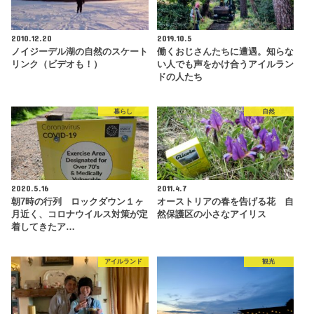
2010.12.20
2019.10.5
ノイジーデル湖の自然のスケート
働くおじさんたちに遭遇。知らな
リンク（ビデオも！）
い人でも声をかけ合うアイルラン
ドの人たち
暮らし
自然
2020.5.16
2011.4.7
朝7時の行列 ロックダウン１ヶ
オーストリアの春を告げる花 自
月近く、コロナウイルス対策が定
然保護区の小さなアイリス
着してきたア…
アイルランド
観光