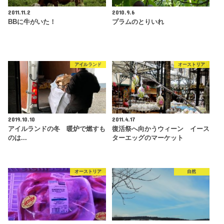
2011.11.2
2010.9.6
BBに牛がいた！
プラムのとりいれ
アイルランド
オーストリア
2019.10.10
2011.4.17
アイルランドの冬 暖炉で燃すも
復活祭へ向かうウィーン イース
のは...
ターエッグのマーケット
オーストリア
自然