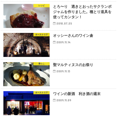
レシピ
とろ〜り 透きとおったサクランボ
ジャムを作りました。種とり道具を
使ってカンタン！
2010.07.25
オーストリア
オッシーさんのワイン倉
2009.11.14
暮らし
聖マルティヌスのお祭り
2009.11.13
オーストリア
ワインの新酒 利き酒の週末
2009.11.09