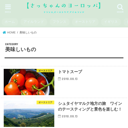
menu
search
ホーム
アイルランド
フランス
オーストリア
イギリス
HOME
美味しいもの
美味しいもの
オーストリア
トマトスープ
2010.08.13
オーストリア
シュタイヤマルク地方の旅 ワイン
のテースティングと景色を楽しむ！
2010.08.13