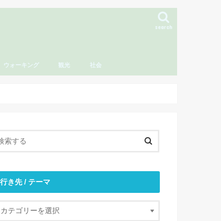
search
ウォーキング
観光
社会
行き先 / テーマ