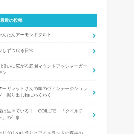
最近の投稿
かんたんアーモンドタルト
少しずつ戻る日常
川沿いに広がる庭園マウントアッシャーガー
デン
マーガレットさんの家のヴィンテージショッ
プ 掘り出し物にわくわく
森は生きている！ COILLTE 「クイルチ
ャ」の仕事
カリグ山の山登りとアイルランドの森林のこ