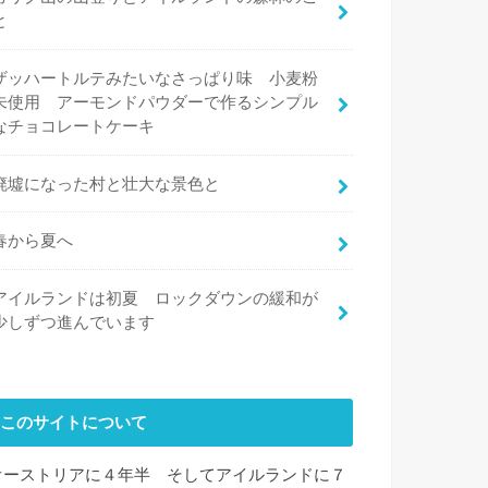
と
ザッハートルテみたいなさっぱり味 小麦粉
未使用 アーモンドパウダーで作るシンプル
なチョコレートケーキ
廃墟になった村と壮大な景色と
春から夏へ
アイルランドは初夏 ロックダウンの緩和が
少しずつ進んでいます
このサイトについて
オーストリアに４年半 そしてアイルランドに７