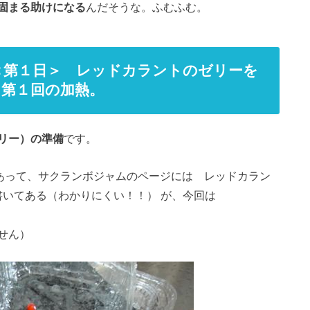
固まる助けになる
んだそうな。ふむふむ。
＜第１日＞ レッドカラントのゼリーを
第１回の加熱。
リー）の準備
です。
c とあって、サクランボジャムのページには レッドカラン
と書いてある（わかりにくい！！） が、今回は
せん）