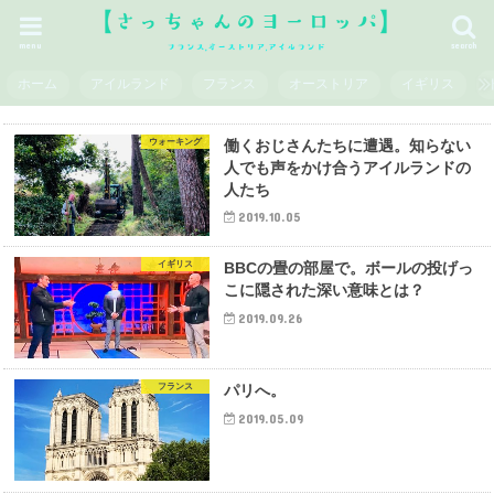
menu
search
ホーム
アイルランド
フランス
オーストリア
イギリス
ウォーキング
働くおじさんたちに遭遇。知らない
人でも声をかけ合うアイルランドの
人たち
2019.10.05
イギリス
BBCの畳の部屋で。ボールの投げっ
こに隠された深い意味とは？
2019.09.26
フランス
パリへ。
2019.05.09