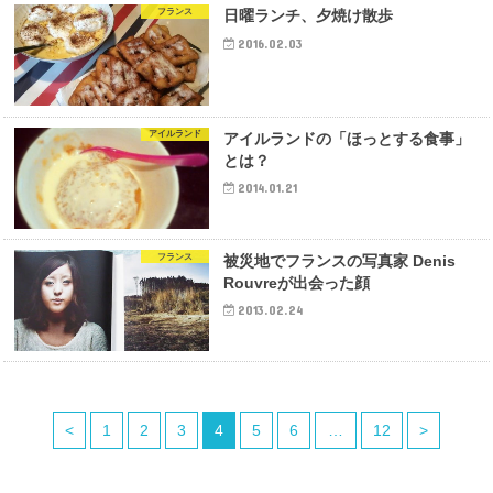
フランス
日曜ランチ、夕焼け散歩
2016.02.03
アイルランド
アイルランドの「ほっとする食事」
とは？
2014.01.21
フランス
被災地でフランスの写真家 Denis
Rouvreが出会った顔
2013.02.24
<
1
2
3
4
5
6
…
12
>